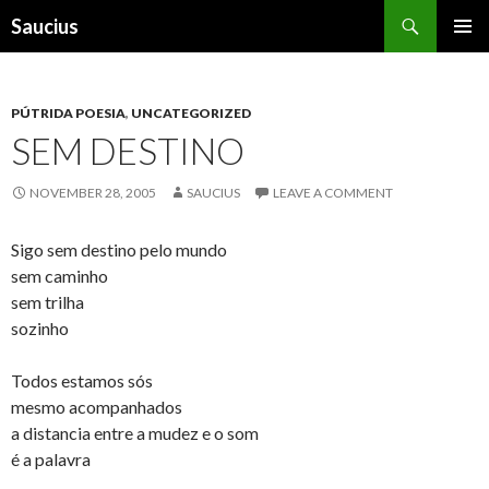
Search
Saucius
SKIP
PRIMAR
TO
MENU
CONTENT
PÚTRIDA POESIA
,
UNCATEGORIZED
SEM DESTINO
NOVEMBER 28, 2005
SAUCIUS
LEAVE A COMMENT
Sigo sem destino pelo mundo
sem caminho
sem trilha
sozinho
Todos estamos sós
mesmo acompanhados
a distancia entre a mudez e o som
é a palavra